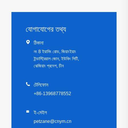
যোগাযোগের তথ্য

ঠিকানা
নং 8 ইয়ামিং রোড, জিয়াংইয়াং
ইন্ডাস্ট্রিয়াল জোন, ইউকিং সিটি,
ঝেজিয়াং প্রদেশ, চীন

টেলিফোন
+86-13968778552

ই-মেইল
petzane@cnym.cn