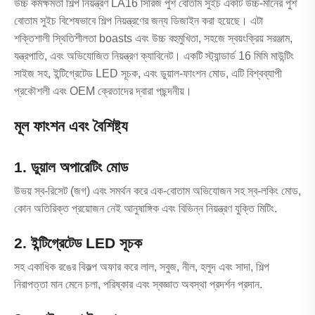
উচ্চ কর্মক্ষমতা শিল্প নিয়ন্ত্রণ LA16 সিরিজ পুশ বোতাম সুইচ একটি উচ্চ-মানের পুশ
বোতাম সুইচ বিশেষভাবে শিল্প নিয়ন্ত্রণের জন্য ডিজাইন করা হয়েছে। এটা
শক্তিশালী স্থিতিশীলতা boasts এবং উচ্চ বহুমুখিতা, সহজে স্বয়ংক্রিয় সরঞ্জাম,
যন্ত্রপাতি, এবং অভিযোজিত নিয়ন্ত্রণ ক্যাবিনেট। একটি স্ট্যান্ডার্ড 16 মিমি মাউন্টিং
সাইজ সহ, ইন্টিগ্রেটেড LED সূচক, এবং ডুয়াল-ফাংশন মোড, এটি বিশ্বব্যাপী
প্রকৌশলী এবং OEM ক্রেতাদের দ্বারা পছন্দনীয়।
মূল ফাংশন এবং বৈশিষ্ট্য
1. ডুয়াল অপারেটিং মোড
উভয় স্ব-রিসেট (জগ) এবং সমর্থন করে এক-বোতাম অভিযোজন সহ স্ব-লকিং মোড,
কোন অতিরিক্ত প্রয়োজন নেই আনুষাঙ্গিক এবং বিভিন্ন নিয়ন্ত্রণ যুক্তি মিটিং.
2. ইন্টিগ্রেটেড LED সূচক
সহ একাধিক রঙের বিকল্প অফার করে লাল, সবুজ, নীল, হলুদ এবং সাদা, শিল্প
নিরাপত্তা মান মেনে চলা, পরিষ্কার এবং স্বজ্ঞাত অবস্থা প্রদর্শন প্রদান.