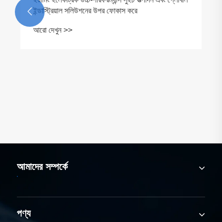

আমাদের সম্পর্কে
পণ্য