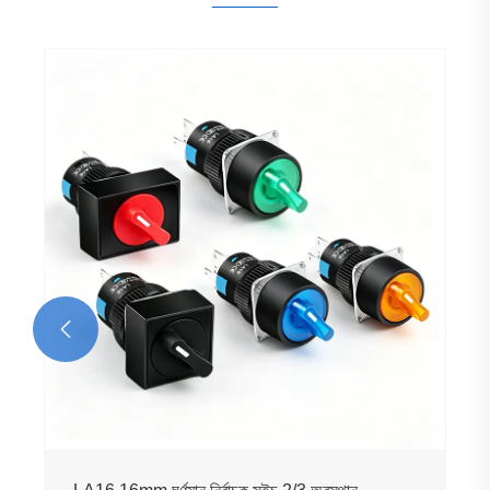
LA16 সিরিজ কী লক রোটারি সুইচ
আরো দেখুন >>
