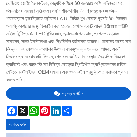
ঝেজিয়াং ইয়ামিং ইলেকট্রিক, বৈদ্যুতিক শিল্পে 30 বছরেরও বেশি অভিজ্ঞতা সহ,
উচ্চ-মানের নিয়ন্ত্রণ সুইচগুলির একটি শীর্ষস্থানীয় চীনা প্রস্তুতকারক৷ উচ্চ-
পারফরম্যান্স ইন্ডাস্ট্রিয়াল কন্ট্রোল LA16 সিরিজ পুশ বোতাম সুইচটি শিল্প নিয়ন্ত্রণ
অ্যাপ্লিকেশনের জন্য ডিজাইন করা হয়েছে, যেখানে একটি আদর্শ 16mm মাউন্টিং
সাইজ, ইন্টিগ্রেটেড LED ইন্ডিকেটর, ডুয়াল-ফাংশন মোড, প্রশস্ত ভোল্টেজ
সামঞ্জস্য, সহজ ইনস্টলেশন এবং স্থিতিশীল কর্মক্ষমতা রয়েছে। আমাদের কঠোর মান
নিয়ন্ত্রণ এবং পেশাদার কারখানার উত্পাদন ব্যবস্থার ব্যবহার করে, আমরা, একটি
নির্ভরযোগ্য সরবরাহকারী হিসাবে, গ্লোবাল অটোমেশন সরঞ্জাম, বৈদ্যুতিক নিয়ন্ত্রণ
ক্যাবিনেট এবং যন্ত্রপাতি সহ বিভিন্ন ক্ষেত্রের স্থিতিশীল অ্যাপ্লিকেশনের চাহিদা
মেটাতে কাস্টমাইজড OEM সমাধান এবং ওয়ান-স্টপ প্রযুক্তিগত সহায়তা প্রদান
করতে পারি।
অনুসন্ধান পাঠান
Facebook
X
WhatsApp
Pinterest
LinkedIn
Share
পণ্যের বর্ণনা