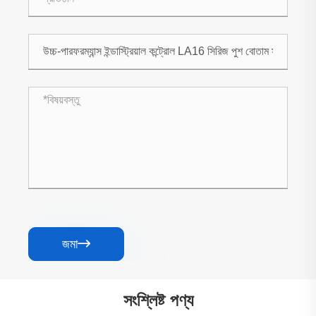
জমা

সংশ্লিষ্ট পণ্য