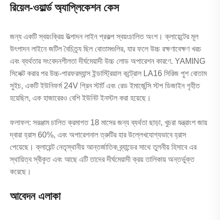
রিয়েল-ওয়ার্ল্ড অ্যাপ্লিকেশন কেস
জন্য একটি স্বয়ংক্রিয় উত্পাদন লাইন প্রকল্প স্বয়ংচালিত অংশ। ক্লায়েন্টের মূল
উৎপাদন লাইনে জটিল বৈচিত্র্য ছিল বোতামগুলির, যার ফলে উচ্চ রক্ষণাবেক্ষণ খরচ
এবং ব্যর্থতার সংবেদনশীলতা দীর্ঘমেয়াদী উচ্চ লোড অপারেশন কারণে. YAMING
সিলেক্ট করার পর উচ্চ-পারফরম্যান্স ইন্ডাস্ট্রিয়াল কন্ট্রোল LA16 সিরিজ পুশ বোতাম
সুইচ, একটি ইউনিফর্ম 24V গ্রিন স্টার্ট এবং রেড ইমার্জেন্সি স্টপ ডিজাইন গৃহীত
হয়েছিল, এক হাজারেরও বেশি ইউনিট ইনস্টল করা হয়েছে।
ফলাফল: সরঞ্জাম চালিত ক্রমাগত 18 মাসের জন্য ব্যর্থতা ছাড়া, খুচরা যন্ত্রাংশ জায়
দ্বারা হ্রাস 60%, এবং অপারেশনাল ত্রুটির হার উল্লেখযোগ্যভাবে হ্রাস
পেয়েছে। ক্লায়েন্ট নেতৃস্থানীয় আন্তর্জাতিক ব্র্যান্ডের সাথে তুলনীয় হিসাবে এর
স্থায়িত্ব স্বীকৃত এবং আছে এটি তাদের দীর্ঘমেয়াদী ক্রয় তালিকায় অন্তর্ভুক্ত
করেছে।
আবেদন এলাকা