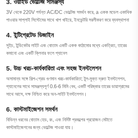
3. ওয়াইড ভোল্টেজ সামঞ্জস্য
3V থেকে 220V পর্যন্ত AC/DC ভোল্টেজ সমর্থন করে, a একক মডেল একাধিক
পাওয়ার সাপ্লাই সিস্টেমের সাথে খাপ খাইয়ে, ইনভেন্টরি সরলীকরণ করে ব্যবস্থাপনা
4. ইন্টিগ্রেটেড ডিজাইন
সুইচ, ইন্ডিকেটর লাইট এবং বোতাম একটি একক কাঠামোর মধ্যে একত্রিত, তারের
কমানো এবং একটি ক্লিনার ফলে প্যানেল
5. উচ্চ খরচ-কার্যকারিতা এবং সহজ ইনস্টলেশন
অসামান্য সঙ্গে শিল্প-গ্রেড গুণমান খরচ-কার্যকারিতা; টুল-মুক্ত দ্রুত ইনস্টলেশন,
প্যানেলের সাথে সামঞ্জস্যপূর্ণ 0.6-6 মিমি বেধ, একটি পরিষ্কার তারের ডায়াগ্রামের
সাথে আসে, দক্ষ নিশ্চিত করে অন-সাইট ইনস্টলেশন।
6. কাস্টমাইজেশন সমর্থন
বিভিন্ন ধরনের বোতাম হেড, রং, এবং নির্দিষ্ট প্রকল্পের প্রয়োজন মেটাতে
কাস্টমাইজেশনের জন্য ভোল্টেজ পাওয়া যায়।