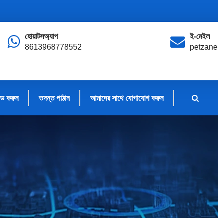
হোয়াটসঅ্যাপ
ই-মেইল
8613968778552
petzan
ড করুন
তদন্ত পাঠান
আমাদের সাথে যোগাযোগ করুন