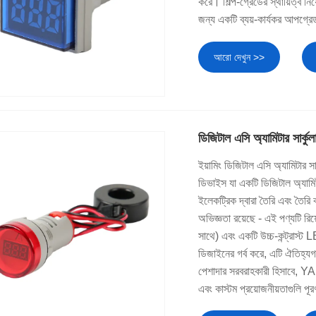
করে। শিল্প-গ্রেডের স্থায়িত্ব নিয়
জন্য একটি ব্যয়-কার্যকর আপগ্র
আরো দেখুন >>
ডিজিটাল এসি অ্যামিটার সার্কুল
ইয়ামিং ডিজিটাল এসি অ্যামিটার স
ডিভাইস যা একটি ডিজিটাল অ্যাম
ইলেকট্রিক দ্বারা তৈরি এবং তৈরি 
অভিজ্ঞতা রয়েছে - এই পণ্যটি রিয়
সাথে) এবং একটি উচ্চ-কন্ট্রাস্ট L
ডিজাইনের গর্ব করে, এটি ঐতিহ্য
পেশাদার সরবরাহকারী হিসাবে, YAMI
এবং কাস্টম প্রয়োজনীয়তাগুলি পূ