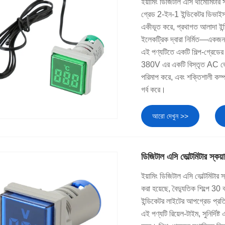
ইয়ামিং ডিজিটাল এসি থার্মোমিটার স
গ্রেড 2-ইন-1 ইন্ডিকেটর ডিভাইস য
একীভূত করে, প্রথাগত আলাদা ইন্ড
ইলেকট্রিক দ্বারা নির্মিত—একজন 
এই পণ্যটিতে একটি শিল্প-গ্রেডে
380V এর একটি বিস্তৃত AC ভোল্
পরিমাপ করে, এবং শক্তিশালী কম্
গর্ব করে।
আরো দেখুন >>
ডিজিটাল এসি ভোল্টমিটার স্কয়
ইয়ামিং ডিজিটাল এসি ভোল্টমিটার 
করা হয়েছে, বৈদ্যুতিক শিল্পে 30
ইন্ডিকেটর লাইটের আপগ্রেড প্রতিস্
এই পণ্যটি রিয়েল-টাইম, সুনির্দিষ্