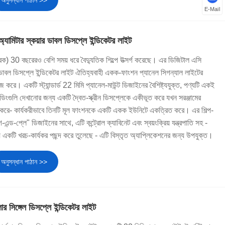
E-Mail
অ্যামিটার স্কয়ার ডাবল ডিসপ্লে ইন্ডিকেটর লাইট
্রিক) 30 বছরেরও বেশি সময় ধরে বৈদ্যুতিক শিল্পে উত্সর্গ করেছে। এর ডিজিটাল এসি
ার ডাবল ডিসপ্লে ইন্ডিকেটর লাইট ঐতিহ্যবাহী একক-ফাংশন প্যানেল সিগন্যাল লাইটের
করে। একটি স্ট্যান্ডার্ড 22 মিমি প্যানেল-মাউন্ট ডিজাইনের বৈশিষ্ট্যযুক্ত, পণ্যটি একই
ডিংগুলি দেখানোর জন্য একটি দ্বৈত-স্ক্রীন ডিসপ্লেকে একীভূত করে যখন সরঞ্জামের
ান করে- কার্যকরীভাবে তিনটি মূল ফাংশনকে একটি একক ইউনিটে একত্রিত করে। এর শিল্প-
-এন্ড-প্লে" ডিজাইনের সাথে, এটি কন্ট্রোল ক্যাবিনেট এবং স্বয়ংক্রিয় যন্ত্রপাতি সহ -
্য একটি খরচ-কার্যকর পছন্দ করে তুলেছে - এটি বিস্তৃত অ্যাপ্লিকেশনের জন্য উপযুক্ত।
অনুসন্ধান পাঠান >>
ুলার সিঙ্গেল ডিসপ্লে ইন্ডিকেটর লাইট