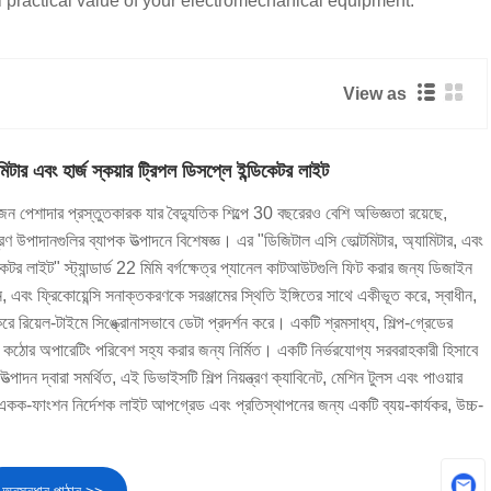
l practical value of your electromechanical equipment.
View as
মিটার এবং হার্জ স্কয়ার ট্রিপল ডিসপ্লে ইন্ডিকেটর লাইট
ন পেশাদার প্রস্তুতকারক যার বৈদ্যুতিক শিল্পে 30 বছরেরও বেশি অভিজ্ঞতা রয়েছে,
্ত্রণ উপাদানগুলির ব্যাপক উত্পাদনে বিশেষজ্ঞ। এর "ডিজিটাল এসি ভোল্টমিটার, অ্যামিটার, এবং
ডিকেটর লাইট" স্ট্যান্ডার্ড 22 মিমি বর্গক্ষেত্র প্যানেল কাটআউটগুলি ফিট করার জন্য ডিজাইন
ন, এবং ফ্রিকোয়েন্সি সনাক্তকরণকে সরঞ্জামের স্থিতি ইঙ্গিতের সাথে একীভূত করে, স্বাধীন,
 রিয়েল-টাইমে সিঙ্ক্রোনাসভাবে ডেটা প্রদর্শন করে। একটি শ্রমসাধ্য, শিল্প-গ্রেডের
ন্ন কঠোর অপারেটিং পরিবেশ সহ্য করার জন্য নির্মিত। একটি নির্ভরযোগ্য সরবরাহকারী হিসাবে
ত্পাদন দ্বারা সমর্থিত, এই ডিভাইসটি শিল্প নিয়ন্ত্রণ ক্যাবিনেট, মেশিন টুলস এবং পাওয়ার
 একক-ফাংশন নির্দেশক লাইট আপগ্রেড এবং প্রতিস্থাপনের জন্য একটি ব্যয়-কার্যকর, উচ্চ-
অনুসন্ধান পাঠান >>