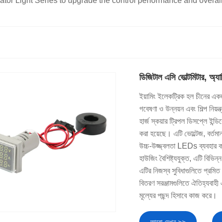
ator Light Series to upgrade the control performance and overal
ডিজিটাল এসি ভোল্টমিটার, অ্যা
ইয়ামিং ইলেকট্রিক হল চীনের একজ
গবেষণা ও উন্নয়ন এবং শিল্প নিয়ন
হার্জ স্কয়ার ট্রিপল ডিসপ্লে ইন্
করা হয়েছে। এটি ভোল্টেজ, বর্তমা
উচ্চ-উজ্জ্বলতা LEDs ব্যবহার করে
হাউজিং বৈশিষ্ট্যযুক্ত, এটি বিভি
এটির নিজস্ব সুবিধাগুলিতে প্রমিত উ
বিতরণ সরঞ্জামগুলিতে ঐতিহ্যবাহী
মূল্যের পছন্দ হিসাবে কাজ করে।
আরো দেখুন >>