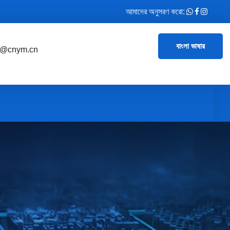
আমাদের অনুসরণ করো:
বাংলা ভাষার
e@cnym.cn