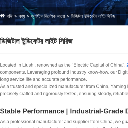
বাড়ি
পণ্য
প্লাস্টিক নির্দেশক আলো
ডিজিটাল ইন্ডিকেটর লাইট সিরিজ
ডিজিটাল ইন্ডিকেটর লাইট সিরিজ
Located in Liushi, renowned as the "Electric Capital of China",
components. Leveraging profound industry know-how, our Digital In
long service life and accurate performance.
As a trusted and specialized manufacturer from China, Yaming Elec
precisely crafted and rigorously tested, ensuring steady, reliabl
Stable Performance | Industrial-Grade D
As a professional manufacturer and supplier from China, we guar