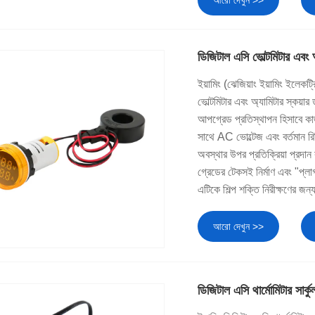
ডিজিটাল এসি ভোল্টমিটার এবং 
ইয়ামিং (ঝেজিয়াং ইয়ামিং ইলেকট
ভোল্টমিটার এবং অ্যামিটার স্কয়
আপগ্রেড প্রতিস্থাপন হিসাবে কাজ 
সাথে AC ভোল্টেজ এবং বর্তমান রি
অবস্থার উপর প্রতিক্রিয়া প্রদ
গ্রেডের টেকসই নির্মাণ এবং "প্লাগ
এটিকে শিল্প শক্তি নিরীক্ষণের জন
আরো দেখুন >>
ডিজিটাল এসি থার্মোমিটার সার্ক