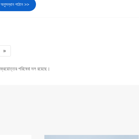
অনুসন্ধান পাঠান >>
»
িক্রয়োত্তর পরিষেবা দল রয়েছে।