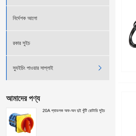
নির্দেশক আলো
রকার সুইচ

স্যুইচিং পাওয়ার সাপ্লাই
আমাদের পণ্য
20A প্যাডলক অফ-অন দুই খুঁটি রোটারি সুইচ