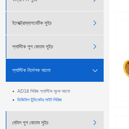

ইলেক্ট্রোম্যাগনেটিক সুইচ

প্লাস্টিক পুশ বোতাম সুইচ

প্লাস্টিক নির্দেশক আলো
AD16 সিরিজ প্লাস্টিক সূচক আলো
ডিজিটাল ইন্ডিকেটর লাইট সিরিজ

মেটাল পুশ বোতাম সুইচ