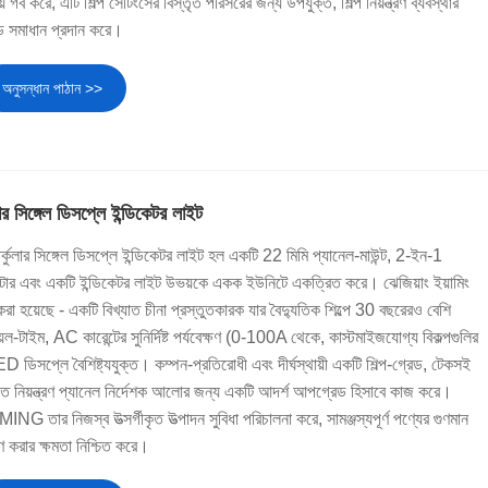
ে গর্ব করে, এটি শিল্প সেটিংসের বিস্তৃত পরিসরের জন্য উপযুক্ত, শিল্প নিয়ন্ত্রণ ব্যবস্থার
েড সমাধান প্রদান করে।
অনুসন্ধান পাঠান >>
ার সিঙ্গেল ডিসপ্লে ইন্ডিকেটর লাইট
ার্কুলার সিঙ্গেল ডিসপ্লে ইন্ডিকেটর লাইট হল একটি 22 মিমি প্যানেল-মাউন্ট, 2-ইন-1
িটার এবং একটি ইন্ডিকেটর লাইট উভয়কে একক ইউনিটে একত্রিত করে। ঝেজিয়াং ইয়ামিং
করা হয়েছে - একটি বিখ্যাত চীনা প্রস্তুতকারক যার বৈদ্যুতিক শিল্পে 30 বছরেরও বেশি
েল-টাইম, AC কারেন্টের সুনির্দিষ্ট পর্যবেক্ষণ (0-100A থেকে, কাস্টমাইজযোগ্য বিকল্পগুলির
ED ডিসপ্লে বৈশিষ্ট্যযুক্ত। কম্পন-প্রতিরোধী এবং দীর্ঘস্থায়ী একটি শিল্প-গ্রেড, টেকসই
গত নিয়ন্ত্রণ প্যানেল নির্দেশক আলোর জন্য একটি আদর্শ আপগ্রেড হিসাবে কাজ করে।
NG তার নিজস্ব উত্সর্গীকৃত উত্পাদন সুবিধা পরিচালনা করে, সামঞ্জস্যপূর্ণ পণ্যের গুণমান
রণ করার ক্ষমতা নিশ্চিত করে।