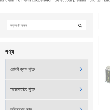
long-term win-win cooperation. Select our premium Digital Indic
পণ্য

রোটারি ক্যাম সুইচ

আইসোলেটর সুইচ

কম্বিনেশন সুইচ