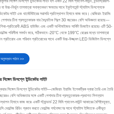
ার্কুলার সিঙ্গেল ডিসপ্লে ইন্ডিকেটর লাইট হল একটি 22 মিমি প্যানেল-মাউন্ট, ইন্ডাস্ট্রিয়াল-
া উচ্চ-নির্ভুল তাপমাত্রা সনাক্তকরণ ক্ষমতার সাথে ইকুইপমেন্ট স্ট্যাটাস ডিসপ্লেকে
িকেটর লাইট এবং থার্মোমিটারের সরাসরি প্রতিস্থাপন হিসাবে কাজ করে। ঝেজিয়াং ইয়ামিং
পেশাদার চীনা প্রস্তুতকারক যার বৈদ্যুতিক শিল্পে 30 বছরেরও বেশি অভিজ্ঞতা রয়েছে—
র শিখা-প্রতিরোধী ABS হাউজিং এবং একটি অপ্টিমাইজড সার্কিট ডিজাইন রয়েছে৷ এটি 50-
টেজ পরিসীমা সমর্থন করে, সঠিকভাবে -20°C থেকে 199°C রেঞ্জের মধ্যে তাপমাত্রা
পন প্রতিরোধ এবং পরিধান প্রতিরোধের সাথে একটি উচ্চ-উজ্জ্বল LED ডিজিটাল ডিসপ্লে
অনুসন্ধান পাঠান >>
ার সিঙ্গেল ডিসপ্লে ইন্ডিকেটর লাইট
স্কয়ার সিঙ্গেল ডিসপ্লে ইন্ডিকেটর লাইট—জেজিয়াং ইয়ামিং ইলেকট্রিক দ্বারা তৈরি এবং তৈরি
 বছরেরও বেশি অভিজ্ঞতার সঙ্গে একটি পেশাদার চীনা প্রস্তুতকারক-প্রথাগত সিগন্যাল
থাপন হিসাবে কাজ করে৷ একটি স্ট্যান্ডার্ড 22 মিমি প্যানেল-মাউন্ট আকারের বৈশিষ্ট্যযুক্ত,
ট এসি ভোল্টেজ রিডিং প্রদান করতে ভোল্টেজ পর্যবেক্ষণের সাথে স্ট্যাটাস ইঙ্গিতকে একীভূত