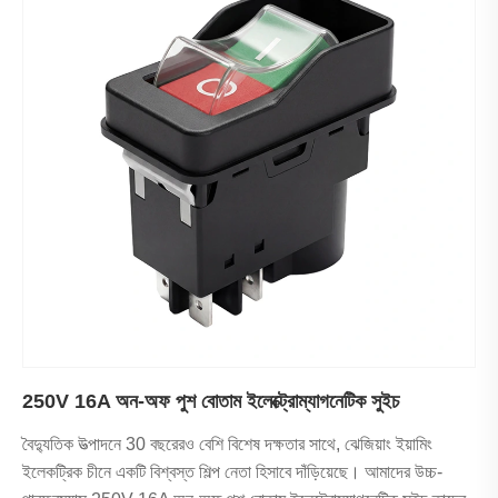
250V 16A অন-অফ পুশ বোতাম ইলেক্ট্রোম্যাগনেটিক সুইচ
বৈদ্যুতিক উত্পাদনে 30 বছরেরও বেশি বিশেষ দক্ষতার সাথে, ঝেজিয়াং ইয়ামিং
ইলেকট্রিক চীনে একটি বিশ্বস্ত শিল্প নেতা হিসাবে দাঁড়িয়েছে। আমাদের উচ্চ-