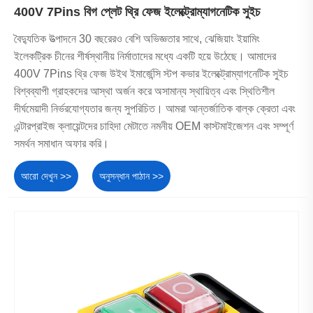
400V 7Pins বিগ প্লেট থ্রি ফেজ ইলেক্ট্রোম্যাগনেটিক সুইচ
বৈদ্যুতিক উত্পাদনে 30 বছরেরও বেশি অভিজ্ঞতার সাথে, ঝেজিয়াং ইয়ামিং
ইলেকট্রিক চীনের শীর্ষস্থানীয় নির্মাতাদের মধ্যে একটি হয়ে উঠেছে। আমাদের
400V 7Pins থ্রি ফেজ উইথ ইমার্জেন্সি স্টপ কভার ইলেক্ট্রোম্যাগনেটিক সুইচ
বিশ্বব্যাপী গ্রাহকদের আস্থা অর্জন করে অসামান্য স্থায়িত্ব এবং স্থিতিশীল
দীর্ঘমেয়াদী নির্ভরযোগ্যতার জন্য সুপরিচিত। আমরা আন্তর্জাতিক বাল্ক ক্রেতা এবং
এন্টারপ্রাইজ ক্লায়েন্টদের চাহিদা মেটাতে নমনীয় OEM কাস্টমাইজেশন এবং সম্পূর্ণ
সমর্থন সমাধান অফার করি।
আরো দেখুন >>
অনুসন্ধান পাঠান >>