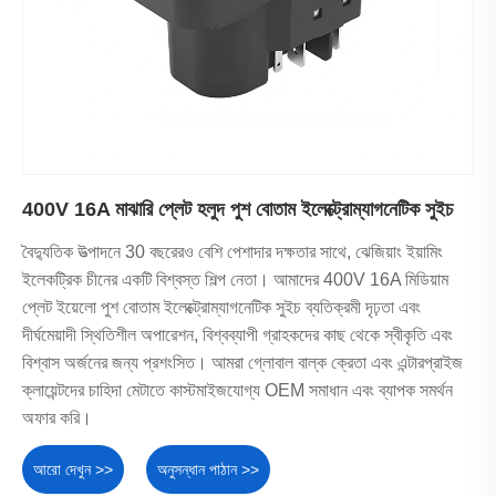
400V 16A মাঝারি প্লেট হলুদ পুশ বোতাম ইলেক্ট্রোম্যাগনেটিক সুইচ
বৈদ্যুতিক উত্পাদনে 30 বছরেরও বেশি পেশাদার দক্ষতার সাথে, ঝেজিয়াং ইয়ামিং
ইলেকট্রিক চীনের একটি বিশ্বস্ত শিল্প নেতা। আমাদের 400V 16A মিডিয়াম
প্লেট ইয়েলো পুশ বোতাম ইলেক্ট্রোম্যাগনেটিক সুইচ ব্যতিক্রমী দৃঢ়তা এবং
দীর্ঘমেয়াদী স্থিতিশীল অপারেশন, বিশ্বব্যাপী গ্রাহকদের কাছ থেকে স্বীকৃতি এবং
বিশ্বাস অর্জনের জন্য প্রশংসিত। আমরা গ্লোবাল বাল্ক ক্রেতা এবং এন্টারপ্রাইজ
ক্লায়েন্টদের চাহিদা মেটাতে কাস্টমাইজযোগ্য OEM সমাধান এবং ব্যাপক সমর্থন
অফার করি।
আরো দেখুন >>
অনুসন্ধান পাঠান >>