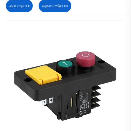
আরো দেখুন >>
অনুসন্ধান পাঠান >>