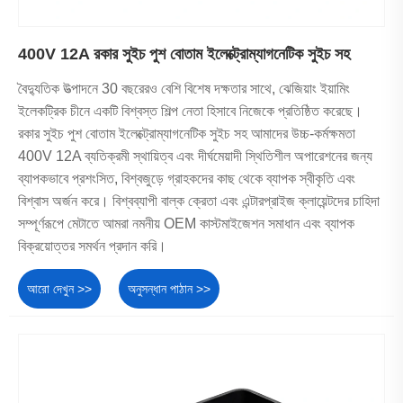
400V 12A রকার সুইচ পুশ বোতাম ইলেক্ট্রোম্যাগনেটিক সুইচ সহ
বৈদ্যুতিক উত্পাদনে 30 বছরেরও বেশি বিশেষ দক্ষতার সাথে, ঝেজিয়াং ইয়ামিং
ইলেকট্রিক চীনে একটি বিশ্বস্ত শিল্প নেতা হিসাবে নিজেকে প্রতিষ্ঠিত করেছে।
রকার সুইচ পুশ বোতাম ইলেক্ট্রোম্যাগনেটিক সুইচ সহ আমাদের উচ্চ-কর্মক্ষমতা
400V 12A ব্যতিক্রমী স্থায়িত্ব এবং দীর্ঘমেয়াদী স্থিতিশীল অপারেশনের জন্য
ব্যাপকভাবে প্রশংসিত, বিশ্বজুড়ে গ্রাহকদের কাছ থেকে ব্যাপক স্বীকৃতি এবং
বিশ্বাস অর্জন করে। বিশ্বব্যাপী বাল্ক ক্রেতা এবং এন্টারপ্রাইজ ক্লায়েন্টদের চাহিদা
সম্পূর্ণরূপে মেটাতে আমরা নমনীয় OEM কাস্টমাইজেশন সমাধান এবং ব্যাপক
বিক্রয়োত্তর সমর্থন প্রদান করি।
আরো দেখুন >>
অনুসন্ধান পাঠান >>