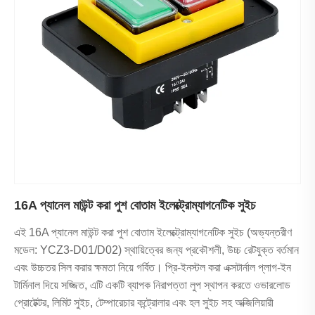
16A প্যানেল মাউন্ট করা পুশ বোতাম ইলেক্ট্রোম্যাগনেটিক সুইচ
এই 16A প্যানেল মাউন্ট করা পুশ বোতাম ইলেক্ট্রোম্যাগনেটিক সুইচ (অভ্যন্তরীণ
মডেল: YCZ3-D01/D02) স্থায়িত্বের জন্য প্রকৌশলী, উচ্চ রেটযুক্ত বর্তমান
এবং উচ্চতর সিল করার ক্ষমতা নিয়ে গর্বিত। প্রি-ইনস্টল করা এক্সটার্নাল প্লাগ-ইন
টার্মিনাল দিয়ে সজ্জিত, এটি একটি ব্যাপক নিরাপত্তা লুপ স্থাপন করতে ওভারলোড
প্রোটেক্টর, লিমিট সুইচ, টেম্পারেচার কন্ট্রোলার এবং হল সুইচ সহ অক্জিলিয়ারী