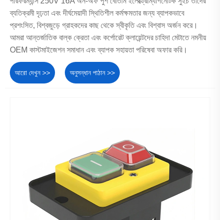
পারফরম্যান্স 250V 16A অন-অফ পুশ বোতাম ইলেক্ট্রোম্যাগনেটিক সুইচ তাদের
ব্যতিক্রমী দৃঢ়তা এবং দীর্ঘমেয়াদী স্থিতিশীল কর্মক্ষমতার জন্য ব্যাপকভাবে
প্রশংসিত, বিশ্বজুড়ে গ্রাহকদের কাছ থেকে স্বীকৃতি এবং বিশ্বাস অর্জন করে।
আমরা আন্তর্জাতিক বাল্ক ক্রেতা এবং কর্পোরেট ক্লায়েন্টদের চাহিদা মেটাতে নমনীয়
OEM কাস্টমাইজেশন সমাধান এবং ব্যাপক সহায়তা পরিষেবা অফার করি।
আরো দেখুন >>
অনুসন্ধান পাঠান >>