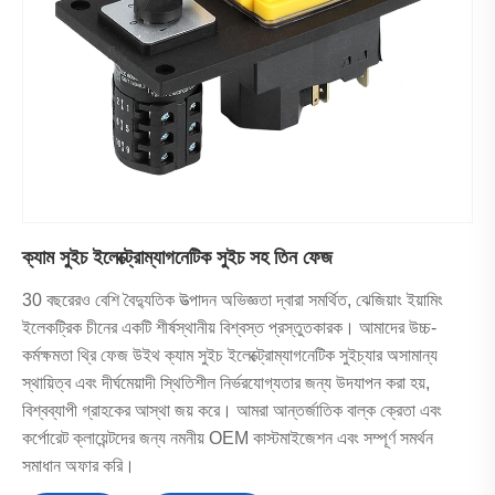
ক্যাম সুইচ ইলেক্ট্রোম্যাগনেটিক সুইচ সহ তিন ফেজ
30 বছরেরও বেশি বৈদ্যুতিক উত্পাদন অভিজ্ঞতা দ্বারা সমর্থিত, ঝেজিয়াং ইয়ামিং
ইলেকট্রিক চীনের একটি শীর্ষস্থানীয় বিশ্বস্ত প্রস্তুতকারক। আমাদের উচ্চ-
কর্মক্ষমতা থ্রি ফেজ উইথ ক্যাম সুইচ ইলেক্ট্রোম্যাগনেটিক সুইচ্যার অসামান্য
স্থায়িত্ব এবং দীর্ঘমেয়াদী স্থিতিশীল নির্ভরযোগ্যতার জন্য উদযাপন করা হয়,
বিশ্বব্যাপী গ্রাহকের আস্থা জয় করে। আমরা আন্তর্জাতিক বাল্ক ক্রেতা এবং
কর্পোরেট ক্লায়েন্টদের জন্য নমনীয় OEM কাস্টমাইজেশন এবং সম্পূর্ণ সমর্থন
সমাধান অফার করি।