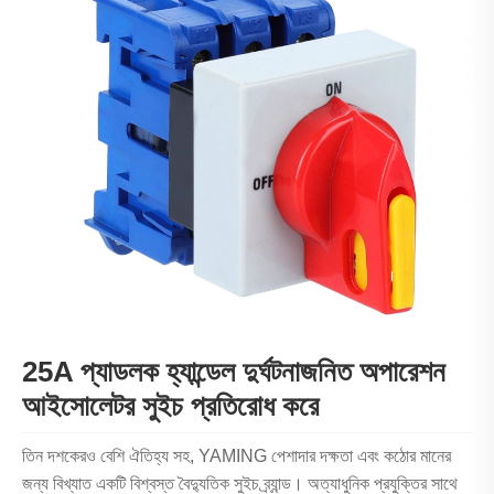
25A প্যাডলক হ্যান্ডেল দুর্ঘটনাজনিত অপারেশন
আইসোলেটর সুইচ প্রতিরোধ করে
তিন দশকেরও বেশি ঐতিহ্য সহ, YAMING পেশাদার দক্ষতা এবং কঠোর মানের
জন্য বিখ্যাত একটি বিশ্বস্ত বৈদ্যুতিক সুইচ ব্র্যান্ড। অত্যাধুনিক প্রযুক্তির সাথে