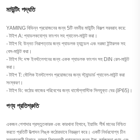
মাউন্টিং পদ্ধতি
YAMING বিভিন্ন প্রয়োজনের জন্য 5টি নমনীয় মাউন্টিং বিকল্প সরবরাহ করে:
- টাইপ A: প্যাডলকযোগ্য ফাংশন সহ প্যানেল-মাউন্ট করা।
- টাইপ বি: উন্নত নিরাপত্তার জন্য প্যাডলক হ্যান্ডেল এবং দরজা ইন্টারলক সহ
বেস-মাউন্ট করা।
- টাইপ সি: দক্ষ ইনস্টলেশনের জন্য একক প্যাডলক ফাংশন সহ DIN রেল-মাউন্ট
করা।
- টাইপ T: মৌলিক ইনস্টলেশন প্রয়োজনের জন্য স্ট্যান্ডার্ড প্যানেল-মাউন্ট করা
সংস্করণ।
- টাইপ ডি: কঠোর কাজের পরিবেশের জন্য থার্মোপ্লাস্টিক সিলযুক্ত ঘের (IP65)।
পণ্য প্রতিশ্রুতি
একজন পেশাদার প্রস্তুতকারক এবং কারখানা হিসাবে, ইয়ামিং শীর্ষ মানের নিশ্চিত
করতে প্রতিটি উত্পাদন লিঙ্ক কঠোরভাবে নিয়ন্ত্রণ করে। একটি নির্ভরযোগ্য চীন
সরবরাহকারী হিসাবে, আমরা বিশ্বব্যাপী গ্রাহকদের জন্য উচ্চ-কর্মক্ষমতা পণ্য এবং