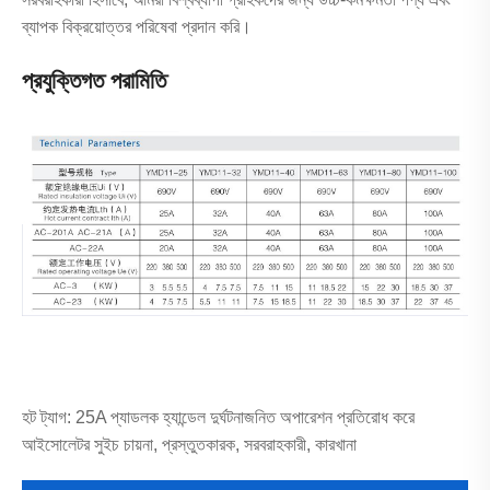
ব্যাপক বিক্রয়োত্তর পরিষেবা প্রদান করি।
প্রযুক্তিগত পরামিতি
হট ট্যাগ: 25A প্যাডলক হ্যান্ডেল দুর্ঘটনাজনিত অপারেশন প্রতিরোধ করে
আইসোলেটর সুইচ চায়না, প্রস্তুতকারক, সরবরাহকারী, কারখানা