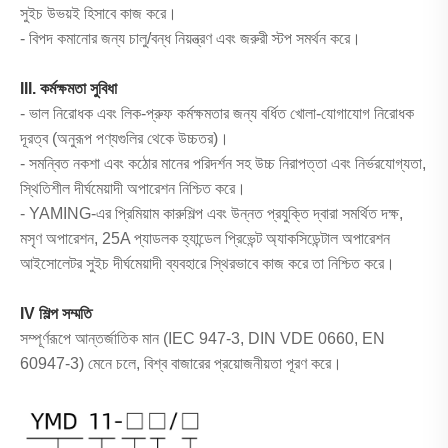
সুইচ উভয়ই হিসাবে কাজ করে।
- বিপদ কমানোর জন্য চালু/বন্ধ নিয়ন্ত্রণ এবং জরুরী স্টপ সমর্থন করে।
III. কর্মক্ষমতা সুবিধা
- ভাল নিরোধক এবং লিক-প্রুফ কর্মক্ষমতার জন্য বর্ধিত খোলা-যোগাযোগ নিরোধক
দূরত্ব (অনুরূপ পণ্যগুলির থেকে উচ্চতর)।
- সমন্বিত নকশা এবং কঠোর মানের পরিদর্শন সহ উচ্চ নিরাপত্তা এবং নির্ভরযোগ্যতা,
স্থিতিশীল দীর্ঘমেয়াদী অপারেশন নিশ্চিত করে।
- YAMING-এর প্রিমিয়াম কারুশিল্প এবং উন্নত প্রযুক্তি দ্বারা সমর্থিত দক্ষ,
মসৃণ অপারেশন, 25A প্যাডলক হ্যান্ডেল প্রিভেন্ট অ্যাকসিডেন্টাল অপারেশন
আইসোলেটর সুইচ দীর্ঘমেয়াদী ব্যবহারে স্থিরভাবে কাজ করে তা নিশ্চিত করে।
IV শিল্প সম্মতি
সম্পূর্ণরূপে আন্তর্জাতিক মান (IEC 947-3, DIN VDE 0660, EN
60947-3) মেনে চলে, বিশ্ব বাজারের প্রয়োজনীয়তা পূরণ করে।