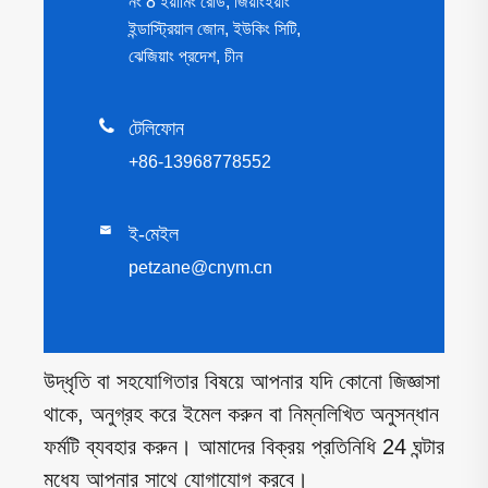
নং 8 ইয়ামিং রোড, জিয়াংইয়াং
ইন্ডাস্ট্রিয়াল জোন, ইউকিং সিটি,
ঝেজিয়াং প্রদেশ, চীন

টেলিফোন
+86-13968778552

ই-মেইল
petzane@cnym.cn
উদ্ধৃতি বা সহযোগিতার বিষয়ে আপনার যদি কোনো জিজ্ঞাসা
থাকে, অনুগ্রহ করে ইমেল করুন বা নিম্নলিখিত অনুসন্ধান
ফর্মটি ব্যবহার করুন। আমাদের বিক্রয় প্রতিনিধি 24 ঘন্টার
মধ্যে আপনার সাথে যোগাযোগ করবে।