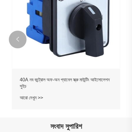

40A নব কন্ট্রোল অফ-অন প্যানেল স্ক্রু মাউন্টিং আইসোলেশন
সুইচ
আরো দেখুন >>
সংবাদ সুপারিশ