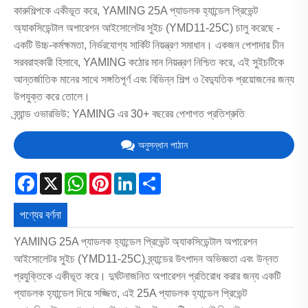
কারুশিল্পকে একীভূত করে, YAMING 25A প্যাডলক হ্যান্ডেল প্রিভেন্ট
অ্যাকসিডেন্টাল অপারেশন আইসোলেটর সুইচ (YMD11-25C) চালু করেছে -
একটি উচ্চ-কর্মক্ষমতা, নির্ভরযোগ্য সার্কিট নিয়ন্ত্রণ সমাধান। একজন পেশাদার চীন
সরবরাহকারী হিসাবে, YAMING কঠোর মান নিয়ন্ত্রণ নিশ্চিত করে, এই সুইচটিকে
আন্তর্জাতিক মানের সাথে সঙ্গতিপূর্ণ এবং বিভিন্ন শিল্প ও বৈদ্যুতিক প্রয়োজনের জন্য
উপযুক্ত করে তোলে।
ব্র্যান্ড ওভারভিউ: YAMING এর 30+ বছরের পেশাগত প্রতিশ্রুতি
অনুসন্ধান পাঠান
Facebook
X
WhatsApp
Pinterest
LinkedIn
Share
পণ্যের বর্ণনা
YAMING 25A প্যাডলক হ্যান্ডেল প্রিভেন্ট অ্যাকসিডেন্টাল অপারেশন
আইসোলেটর সুইচ (YMD11-25C) ব্র্যান্ডের উৎপাদন অভিজ্ঞতা এবং উন্নত
প্রযুক্তিকে একীভূত করে। দুর্ঘটনাজনিত অপারেশন প্রতিরোধ করার জন্য একটি
প্যাডলক হ্যান্ডেল দিয়ে সজ্জিত, এই 25A প্যাডলক হ্যান্ডেল প্রিভেন্ট