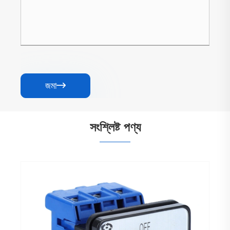
জমা

সংশ্লিষ্ট পণ্য