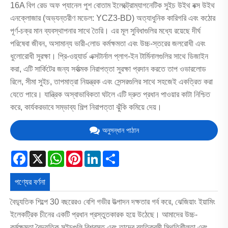
16A বিগ রেড অফ প্যানেল পুশ বোতাম ইলেক্ট্রোম্যাগনেটিক সুইচ উইথ বক্স উইথ
এনক্লোজার (অভ্যন্তরীণ মডেল: YCZ3-BD) অত্যাধুনিক কারিগরি এবং কঠোর
পূর্ণ-চক্র মান ব্যবস্থাপনার সাথে তৈরি। এর মূল সুবিধাগুলির মধ্যে রয়েছে দীর্ঘ
পরিষেবা জীবন, অসামান্য ভারী-লোড কর্মক্ষমতা এবং উচ্চ-স্তরের জলরোধী এবং
ধুলোরোধী সুরক্ষা। প্রি-ওয়্যার্ড এক্সটার্নাল প্লাগ-ইন টার্মিনালগুলির সাথে ডিজাইন
করা, এটি সার্কিটের জন্য সর্বাত্মক নিরাপত্তা সুরক্ষা প্রদান করতে তাপ ওভারলোড
রিলে, সীমা সুইচ, তাপমাত্রা নিয়ন্ত্রক এবং সেন্সরগুলির সাথে সহজেই একত্রিত করা
যেতে পারে। যান্ত্রিক অস্বাভাবিকতা ঘটলে এটি দ্রুত প্রধান পাওয়ার কাটা নিশ্চিত
করে, কার্যকরভাবে সম্ভাব্য শিল্প নিরাপত্তা ঝুঁকি কমিয়ে দেয়।
অনুসন্ধান পাঠান
Facebook
X
WhatsApp
Pinterest
LinkedIn
Share
পণ্যের বর্ণনা
বৈদ্যুতিক শিল্পে 30 বছরেরও বেশি গভীর উত্পাদন দক্ষতার গর্ব করে, ঝেজিয়াং ইয়ামিং
ইলেকট্রিক চীনের একটি প্রধান প্রস্তুতকারক হয়ে উঠেছে। আমাদের উচ্চ-
কর্মক্ষমতা বৈদ্যুতিক সুইচগুলি বিশ্বস্ত এবং তাদের ব্যতিক্রমী স্থিতিশীলতা এবং