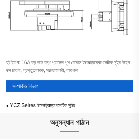
হট ট্যাগ: 16A বড় লাল বন্ধ প্যানেল পুশ বোতাম ইলেক্ট্রোম্যাগনেটিক সুইচ উইথ
বক্স চায়না, প্রস্তুতকারক, সরবরাহকারী, কারখানা
সম্পর্কিত বিভাগ
YCZ Seires ইলেক্ট্রোম্যাগনেটিক সুইচ
অনুসন্ধান পাঠান