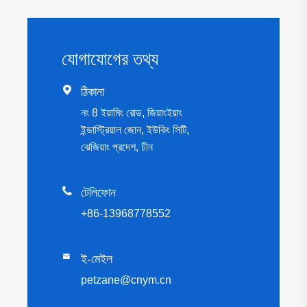
যোগাযোগের তথ্য

ঠিকানা
নং 8 ইয়ামিং রোড, জিয়াংইয়াং
ইন্ডাস্ট্রিয়াল জোন, ইউকিং সিটি,
ঝেজিয়াং প্রদেশ, চীন

টেলিফোন
+86-13968778552

ই-মেইল
petzane@cnym.cn