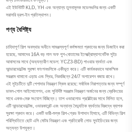
জন্য চমৎকারভাবে উপযুক্ত।
এই ইউনিটটি KLD, YH এবং অন্যান্য তুলনামূলক মডেলগুলির জন্য একটি
সরাসরি ড্রপ-ইন প্রতিস্থাপন।
পণ্য বৈশিষ্ট্য
চাহিদাপূর্ণ শিল্প অবস্থার অধীনে সামঞ্জস্যপূর্ণ কর্মক্ষমতা প্রদানের জন্য ডিজাইন করা
হয়েছে, আমাদের 16A বড় লাল অফ পুশ-বোতামের ইলেক্ট্রোম্যাগনেটিক সুইচ
আবাসনের সাথে (অভ্যন্তরীণ মডেল: YCZ3-BD) পাওয়ার ব্যর্থতা এবং
আন্ডারভোল্টেজ সুরক্ষা ফাংশনগুলিকে একীভূত করে। এটি কার্যকরভাবে আকস্মিক
সরঞ্জাম থামানো এড়ায় এবং স্থির, নিরবচ্ছিন্ন 24/7 অপারেশন বজায় রাখে।
এই সুইচটিতে দুটি পেশাদার নিয়ন্ত্রণ স্কিম রয়েছে: সর্বাধিক নিরাপত্তার জন্য সম্পূর্ণ
ডাবল-পোল আইসোলেশন, এবং সুনির্দিষ্ট সরঞ্জাম নিয়ন্ত্রণ অর্জনের জন্য ব্রেকিংয়ের
সাথে একক-মেরু সংযোগ বিচ্ছিন্ন। তাপ ওভারলোড প্রটেক্টরের সাথে মিলিত হলে,
এটি আন্ডারভোল্টেজ, ওভারকারেন্ট এবং অন্যান্য বৈদ্যুতিক ব্যর্থতার বিরুদ্ধে ব্যাপক
সুরক্ষা প্রদান করে। একটি ভারী-শুল্ক শিল্প-গ্রেড উপাদান হিসাবে, এটি বিভিন্ন শিল্প
পরিস্থিতিতে ছোট এসি মোটর নিয়ন্ত্রণ এবং প্রতিরোধী লোড স্যুইচিংয়ের জন্য
অত্যন্ত উপযুক্ত।