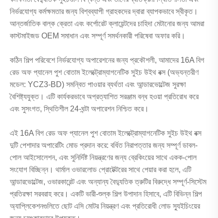
নির্ভরযোগ্য কর্মক্ষমতার জন্য বিশ্বব্যাপী গ্রাহকদের দ্বারা ব্যাপকভাবে স্বীকৃত।
আন্তর্জাতিক বাল্ক ক্রেতা এবং কর্পোরেট ক্লায়েন্টদের চাহিদা মেটানোর জন্য আমরা
কাস্টমাইজড OEM সমাধান এবং সম্পূর্ণ সমর্থনকারী পরিষেবা অফার করি।
কঠিন শিল্প পরিবেশে নির্ভরযোগ্য অপারেশনের জন্য প্রকৌশলী, আমাদের 16A বিগ
রেড অফ প্যানেল পুশ বোতাম ইলেক্ট্রোম্যাগনেটিক সুইচ উইথ বক্স (অভ্যন্তরীণ
মডেল: YCZ3-BD) সমন্বিত পাওয়ার ব্যর্থতা এবং আন্ডারভোল্টেজ সুরক্ষা
বৈশিষ্ট্যযুক্ত। এটি কার্যকরভাবে অপ্রত্যাশিত সরঞ্জাম বন্ধ হওয়া প্রতিরোধ করে
এবং সুসংগত, স্থিতিশীল 24-ঘন্টা অপারেশন নিশ্চিত করে।
এই 16A বিগ রেড অফ প্যানেল পুশ বোতাম ইলেক্ট্রোম্যাগনেটিক সুইচ উইথ বক্স
দুটি পেশাদার অপারেটিং মোড প্রদান করে: বর্ধিত নিরাপত্তার জন্য সম্পূর্ণ ডাবল-
পোল আইসোলেশন, এবং সুনির্দিষ্ট নিয়ন্ত্রণের জন্য ব্রেকিংয়ের সাথে একক-পোল
সংযোগ বিচ্ছিন্ন। থার্মাল ওভারলোড প্রোটেক্টরের সাথে পেয়ার করা হলে, এটি
আন্ডারভোল্টেজ, ওভারকারেন্ট এবং অন্যান্য বৈদ্যুতিক ত্রুটির বিরুদ্ধে সম্পূর্ণ-সিস্টেম
প্রতিরক্ষা সরবরাহ করে। একটি ভারী-শুল্ক শিল্প উপাদান হিসাবে, এটি বিভিন্ন শিল্প
অ্যাপ্লিকেশনগুলিতে ছোট এসি মোটর নিয়ন্ত্রণ এবং প্রতিরোধী লোড স্যুইচিংয়ের