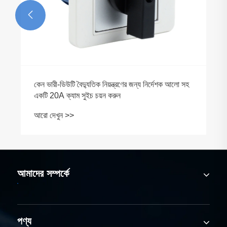

কেন ভারী-ডিউটি ​​বৈদ্যুতিক নিয়ন্ত্রণের জন্য নির্দেশক আলো সহ
একটি 20A ক্যাম সুইচ চয়ন করুন
আরো দেখুন >>
আমাদের সম্পর্কে
পণ্য