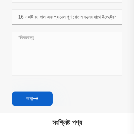
জমা

সংশ্লিষ্ট পণ্য